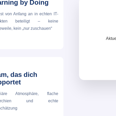
arning by Doing
st von Anfang an in echten IT-
ekten beteiligt – keine
weile, kein „nur zuschauen“
Aktue
am, das dich
pportet
liäre Atmosphäre, flache
rarchien und echte
schätzung