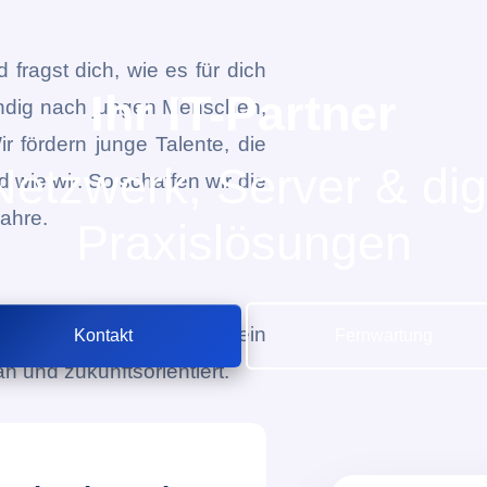
fragst dich, wie es für dich
Ihr IT-Partner
tändig nach jungen Menschen,
r fördern junge Talente, die
Netzwerk, Server & dig
 wie wir. So schaffen wir die
Jahre.
Praxislösungen
 uns lernst du alles, was ein
Kontakt
Fernwartung
h und zukunftsorientiert.