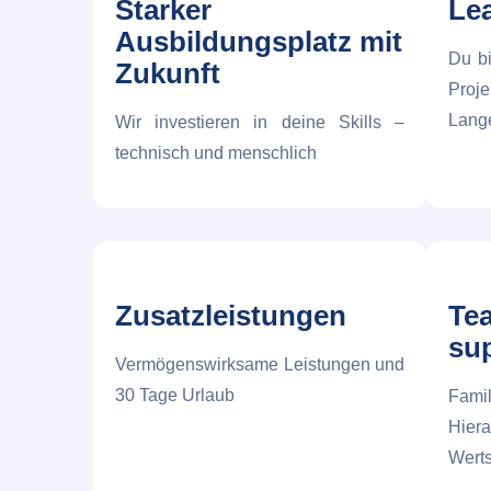
Starker
Le
Ausbildungsplatz mit
Du bi
Zukunft
Proj
Lange
Wir investieren in deine Skills –
technisch und menschlich
Zusatzleistungen
Te
su
Vermögenswirksame Leistungen und
30 Tage Urlaub
Fami
Hie
Wert